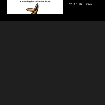
2011.1.10
｜
Dialy