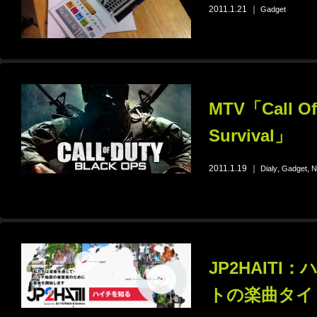
2011.1.21
｜
Gadget
MTV「Call Of
Survival」
2011.1.19
｜
,
,
Dialy
Gadget
N
JP2HAIT
トの楽曲タイ