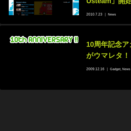
Usteam」開
2010.7.23
｜
News
10周年記念ア
がウマレタ！！ 
2009.12.16
｜
,
Gadget
News