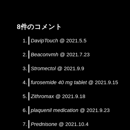
8件のコメント
DavipTouch
@ 2021.5.5
Beaconvmh
@ 2021.7.23
Stromectol
@ 2021.9.9
furosemide 40 mg tablet
@ 2021.9.15
Zithromax
@ 2021.9.18
plaquenil medication
@ 2021.9.23
Prednisone
@ 2021.10.4