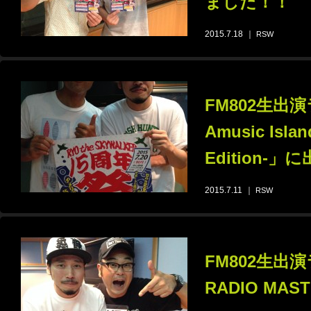
ました！！
2015.7.18
｜
RSW
FM802生出演
Amusic Islan
Edition-」
2015.7.11
｜
RSW
FM802生出
RADIO MA