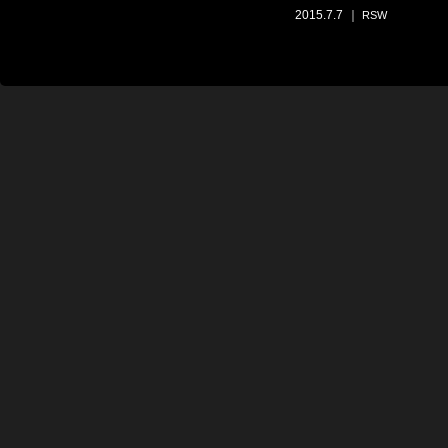
2015.7.7
｜
RSW