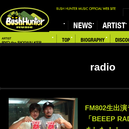
radio
FM802生出
「BEEEP R