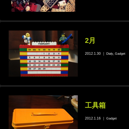
2月
2012.1.30
｜
,
Dialy
Gadget
工具箱
2012.1.16
｜
Gadget