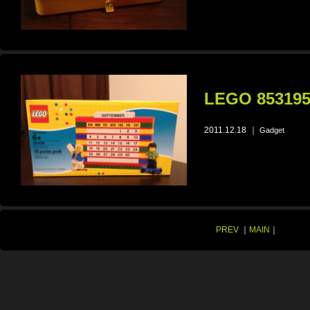
LEGO 853195 
2011.12.18
｜
Gadget
PREV
｜
MAIN
｜