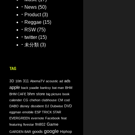
News
(50)
Product
(3)
Reggae
(15)
RSW
(75)
twitter
(15)
未分類
(3)
ads
3D
311
10th
AbemaTV
acoustic
ad
apple
back yaadie
banksy
bat man
BHM
bhm store
BHM CAFE
big picture
book
calender
CG
chehon
clubhouse
CM
cod
DVD
DABO
disney
dissident
DJ
Dubwise
eggman
emobile
ESP TRICK STAR
EVERGREEN
evernote
Facebook
feat
Game
fm802
featuring
fivestar
google
goods
Hiphop
GARDEN BAR