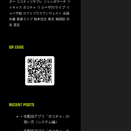
ダー
ココナッツサブレ
ジャンボマーチ
ツ
リョーザのライブ
イキャス
ポコチャ
リ
ョーザ組
ロフトプラスワンウェスト
会議
弁慶
新春ライブ
朝本浩文
東京
格闘技
渋
谷
震災
生配信アプリ「ポコチャ」の
使い方（システム編）