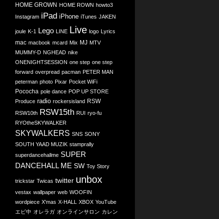
HOME GROWN
HOME ROWN
howto3
iPad
iPhone
Instagram
iTunes
JAKEN
Live
Lego
joule
K-1
LINE
logo
Lyrics
mac
MJ
macbook
mcard
Mix
MTV
MUMMY-D
NGHEAD
nike
ONENIGHTSESSION
one step
one step
forward
overpread
pacman
PETER MAN
peterman
photo
Pixar
Pocket WiFi
Pococha
pole dance
POP UP STORE
radio
RSW
Produce
rockersisland
RSW15th
RSW10th
RUI
ryo-fu
RYOtheSKYWALKER
SKYWALKERS
SNS
SONY
SOUTH YAAD MUZIK
stamprally
SUPER
superdancehallme
DANCEHALL ME
SW
Toy Story
unbox
twitter
trickstar
Twicas
vestax
wallpaper
web
WOOFIN
wordpiece
X'mas
X-HALL
XBOX
YouTube
エビ中
オレラガ
オンラインサロン
カレン