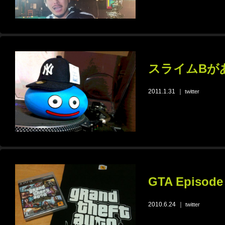
スライムBが
2011.1.31
｜
twitter
GTA Episode 
2010.6.24
｜
twitter