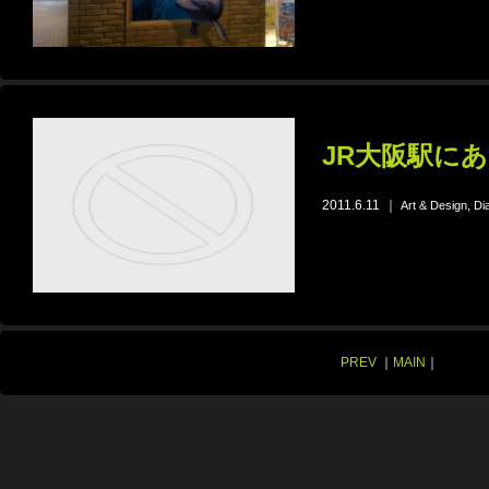
JR大阪駅に
2011.6.11
｜
,
Art & Design
Di
PREV
｜
MAIN
｜