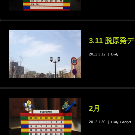
3.11 脱原
2012.3.12
｜
Dialy
2月
2012.1.30
｜
,
Dialy
Gadget