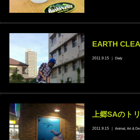
EARTH CLE
2011.9.15
｜
Dialy
上郷SAのト
2011.9.15
｜
,
Animal
Art & De